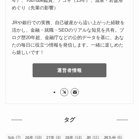
年）、YouTube鑑賞、アコギ（15年）、温泉・岩盤浴
めぐり（先輩の影響）
JRや銀行での実務、自己破産から這い上がった経験を
活かし、金融・就職・SEOのリアルな知見を共有。ブ
ログ歴20年超、金融庁などの公的データを基に、あな
たの毎日に役立つ情報を発信します。一緒に楽しめた
ら嬉しいです！
運営者情報
タグ
(7)
(18)
(4)
(14)
(11)
(6)
5ch
26卒
27卒
28卒
JR
JR九州