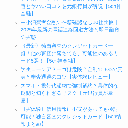
謎とヤバい口コミを元銀行員が解説【5ch神
金融】
中小消費者金融の在籍確認なし10社比較｜
2025年最新の電話連絡回避方法と即日融資
の実態
《最新》独自審査のクレジットカード一
覧！他の審査に落ちても、可能性のあるカ
ード5選！【5ch神金融】
学生ローンアミーゴは危険？金利16.8%の真
実と審査通過のコツ【実体験レビュー】
スマホ・携帯代滞納で強制解約？具体的な
期間と知られざるリスク【元銀行員が暴
露】
《実体験》信用情報に不安があっても検討
可能！独自審査のクレジットカード【5ch情
報まとめ】