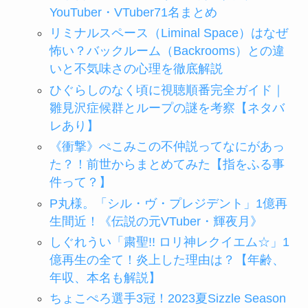
YouTuber・VTuber71名まとめ
リミナルスペース（Liminal Space）はなぜ
怖い？バックルーム（Backrooms）との違
いと不気味さの心理を徹底解説
ひぐらしのなく頃に視聴順番完全ガイド｜
雛見沢症候群とループの謎を考察【ネタバ
レあり】
《衝撃》ぺこみこの不仲説ってなにがあっ
た？！前世からまとめてみた【指をふる事
件って？】
P丸様。「シル・ヴ・プレジデント」1億再
生間近！《伝説の元VTuber・輝夜月》
しぐれうい「粛聖!! ロリ神レクイエム☆」1
億再生の全て！炎上した理由は？【年齢、
年収、本名も解説】
ちょこぺろ選手3冠！2023夏Sizzle Season