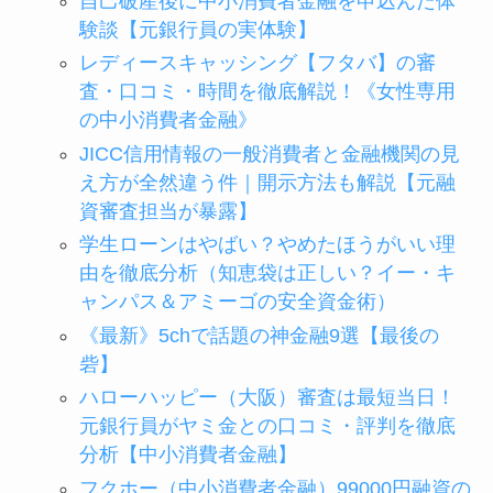
自己破産後に中小消費者金融を申込んだ体
験談【元銀行員の実体験】
レディースキャッシング【フタバ】の審
査・口コミ・時間を徹底解説！《女性専用
の中小消費者金融》
JICC信用情報の一般消費者と金融機関の見
え方が全然違う件｜開示方法も解説【元融
資審査担当が暴露】
学生ローンはやばい？やめたほうがいい理
由を徹底分析（知恵袋は正しい？イー・キ
ャンパス＆アミーゴの安全資金術）
《最新》5chで話題の神金融9選【最後の
砦】
ハローハッピー（大阪）審査は最短当日！
元銀行員がヤミ金との口コミ・評判を徹底
分析【中小消費者金融】
フクホー（中小消費者金融）99000円融資の