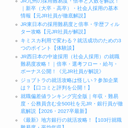
JR九州の採用難易度・倍率と人数を解説！
｜新卒（大卒・高卒）・社会人採用の基本
情報【元JR社員が徹底解説】
JR東日本の採用難易度と倍率・学歴フィル
ター攻略【元JR社員が解説】
キミスカ利用で変わる？就活成功のための3
つのポイント【体験談】
JR西日本の中途採用（社会人採用）の就職
難易度攻略！｜倍率・選考フロー・給与・
ボーナス公開！《元JR社員が解説》
ジョブトラの就活攻略は怪しい？参加企業
は？【口コミと評判を公開！】
就職偏差値ランキング完全版｜年収・難易
度・公務員含む全500社を元JR・銀行員が徹
底解説【2026・2027卒最新】
《最新》地方銀行の就活攻略！【103行就職
難易度・平均年収】