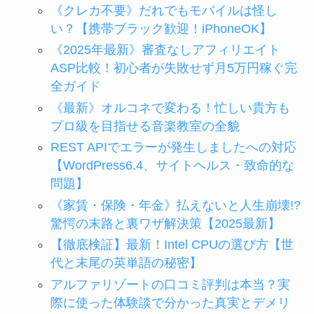
《クレカ不要》だれでもモバイルは怪し
い？【携帯ブラック歓迎！iPhoneOK】
《2025年最新》審査なしアフィリエイト
ASP比較！初心者が失敗せず月5万円稼ぐ完
全ガイド
《最新》オルコネで変わる！忙しい貴方も
プロ級を目指せる音楽教室の全貌
REST APIでエラーが発生しましたへの対応
【WordPress6.4、サイトヘルス・致命的な
問題】
《家賃・保険・年金》払えないと人生崩壊!?
驚愕の末路と裏ワザ解決策【2025最新】
【徹底検証】最新！Intel CPUの選び方【世
代と末尾の英単語の秘密】
アルファリゾートの口コミ評判は本当？実
際に使った体験談で分かった真実とデメリ