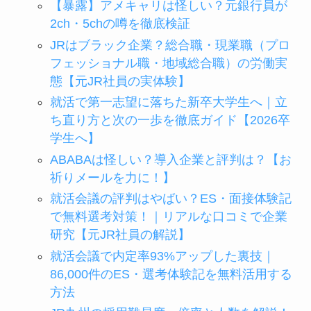
【暴露】アメキャリは怪しい？元銀行員が
2ch・5chの噂を徹底検証
JRはブラック企業？総合職・現業職（プロ
フェッショナル職・地域総合職）の労働実
態【元JR社員の実体験】
就活で第一志望に落ちた新卒大学生へ｜立
ち直り方と次の一歩を徹底ガイド【2026卒
学生へ】
ABABAは怪しい？導入企業と評判は？【お
祈りメールを力に！】
就活会議の評判はやばい？ES・面接体験記
で無料選考対策！｜リアルな口コミで企業
研究【元JR社員の解説】
就活会議で内定率93%アップした裏技｜
86,000件のES・選考体験記を無料活用する
方法