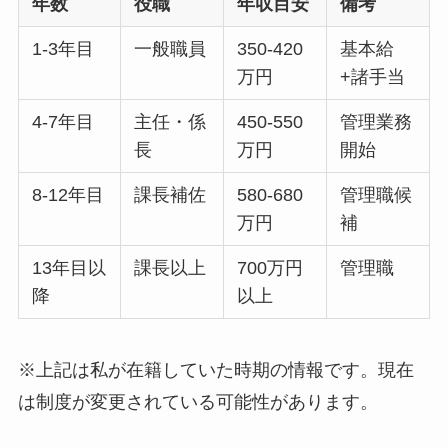
年数
役職
年収目安
備考
1-3年目
一般職員
350-420
基本給
万円
+諸手当
4-7年目
主任・係
450-550
管理業務
長
万円
開始
8-12年目
課長補佐
580-680
管理職候
万円
補
13年目以
課長以上
700万円
管理職
降
以上
※上記は私が在籍していた時期の情報です。現在
は制度が変更されている可能性があります。