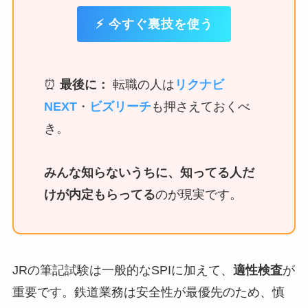
⚡ 今すぐ裏技を使う
⏰
最後に：
転職の人は
リクナビ
NEXT
・
ビズリーチ
も押さえておくべ
き。
みんな知らないうちに、知ってる人だ
けが内定もらってる
のが現実です。
JRの筆記試験は一般的なSPIに加えて、
適性検査
が
重要です。鉄道業務は安全性が最優先のため、慎