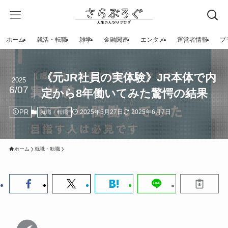
ホーム
就活・転職
雑学
金融関連
エンタメ
運営者情報
プ
《元JR社員の実体験》JR本体で内
2025
6/07
定から8年働いてみた驚愕の結果
PR
2025年5月27日
2025年6月7日
就職・転職
ホーム
就職・転職