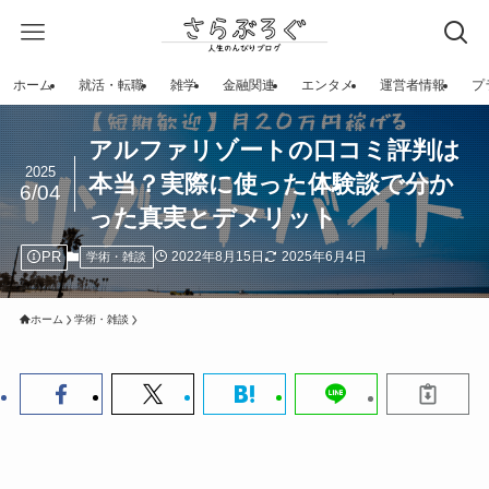
ホーム
就活・転職
雑学
金融関連
エンタメ
運営者情報
プ
アルファリゾートの口コミ評判は
2025
本当？実際に使った体験談で分か
6/04
った真実とデメリット
PR
2022年8月15日
2025年6月4日
学術・雑談
ホーム
学術・雑談