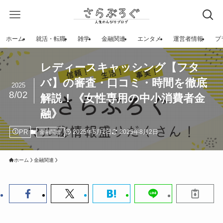
ホーム
就活・転職
雑学
金融関連
エンタメ
運営者情報
プ
レディースキャッシング【フタ
バ】の審査・口コミ・時間を徹底
2025
8/02
解説！《女性専用の中小消費者金
融》
PR
2025年5月1日
2025年8月2日
金融関連
ホーム
金融関連