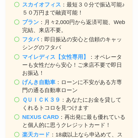
スカイオフィス
：最短３０分で振込可能♪
５０万円まで融資可能！
プラン
：月々2,000円から返済可能、Web
完結、来店不要。
フタバ
：即日振込の安心と信頼のキャッ
シングのフタバ
マイレディス【女性専用】
：オペレータ
ーも女性だから安心！ご来店不要で即日
お振込！
げんき自動車
：ローンに不安がある方専
門の通る自動車ローン
ＱＵＩＣＫ３９
：あなたにお金を貸して
くれるトコロを見つけます
NEXUS CARD
：再出発に最も優れている
と個人的に思うクレジットカード！
楽天カード
：18歳以上なら申込めて、ス