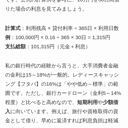
りた場合の利息を見てみましょう。
計算式
：利用残高 × 貸付利率 ÷ 365日 × 利用日数
例
：100,000円 × 0.16 ÷ 365 × 30日 = 1,315円
支払総額
：101,315円（元金＋利息）
私の銀行時代の経験から言うと、大手消費者金融
の金利は15～18%が一般的。レディースキャッシ
ング【フタバ】の16%は「やや低め～標準」の範
囲です。ただし、銀行カードローン（金利5～14%
程度）と比べると高めなので、
短期利用
や
少額借
入
に向いています。例えば、旅行や資格取得の資
金として借り、早めに返済すれば利息負担は軽減