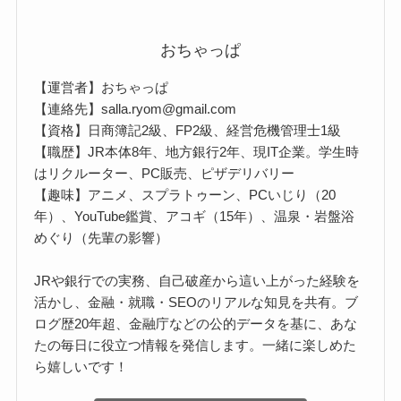
おちゃっぱ
【運営者】おちゃっぱ
【連絡先】salla.ryom@gmail.com
【資格】日商簿記2級、FP2級、経営危機管理士1級
【職歴】JR本体8年、地方銀行2年、現IT企業。学生時
はリクルーター、PC販売、ピザデリバリー
【趣味】アニメ、スプラトゥーン、PCいじり（20
年）、YouTube鑑賞、アコギ（15年）、温泉・岩盤浴
めぐり（先輩の影響）
JRや銀行での実務、自己破産から這い上がった経験を
活かし、金融・就職・SEOのリアルな知見を共有。ブ
ログ歴20年超、金融庁などの公的データを基に、あな
たの毎日に役立つ情報を発信します。一緒に楽しめた
ら嬉しいです！