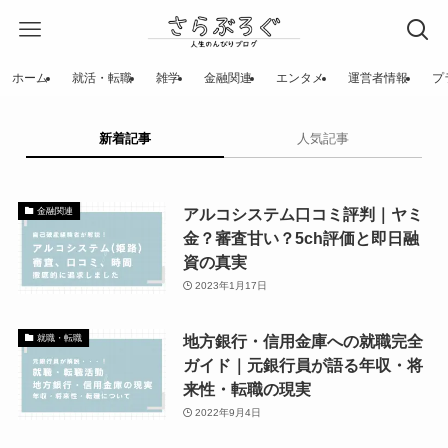
ホーム
就活・転職
雑学
金融関連
エンタメ
運営者情報
プ
新着記事
人気記事
アルコシステム口コミ評判｜ヤミ
金融関連
金？審査甘い？5ch評価と即日融
資の真実
2023年1月17日
地方銀行・信用金庫への就職完全
就職・転職
ガイド｜元銀行員が語る年収・将
来性・転職の現実
2022年9月4日