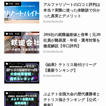
アルファリゾートの口コミ評判は
学術・雑談
本当？実際に使った体験談で分か
った真実とデメリット
2022年8月15日
JR6社の就職偏差値と倍率｜元JR
就職・転職
社員が難易度・年収・選考対策を
徹底解説【辛口評判】
2022年8月13日
《結果》テトリス格付けリーグ
アニメ・ゲーム
【最新ランキング】
2022年8月9日
ぷよテト全国大会の歴代優勝者と
アニメ・ゲーム
テトリス強さランキング【公式・
最新】